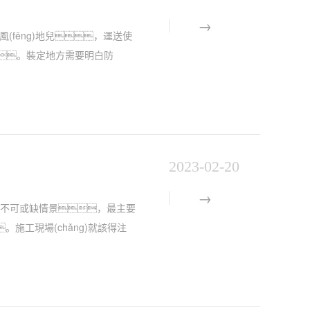
風(fēng)地兒，運送使
。裝定地方需要明白防
)家安設前先...
2023-02-20
應用的不可或缺情景，最主要
施工現場(chǎng)就該得注