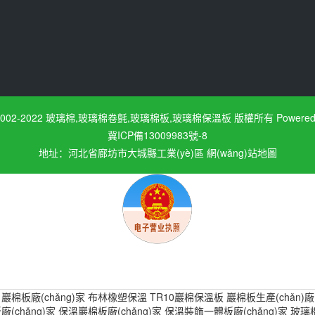
t ? 2002-2022 玻璃棉,玻璃棉卷氈,玻璃棉板,玻璃棉保溫板 版權所有
Powered
冀ICP備13009983號-8
地址：河北省廊坊市大城縣工業(yè)區
網(wǎng)站地圖
巖棉板廠(chǎng)家
布林橡塑保溫
TR10巖棉保溫板
巖棉板生產(chǎn)廠(
(chǎng)家
保溫巖棉板廠(chǎng)家
保溫裝飾一體板廠(chǎng)家
玻璃