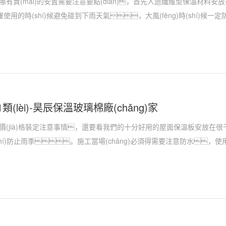
有賣(mài)的安置需要注意要點(diǎn)，首先人造纖維型保溫材料安放在
托運使用的時(shí)候避免碰到下雨天氣，大風(fēng)時(shí)候一
應得很輕易就防水，使用使用過(guò)程中基本上opp鋁箔紙的方向，...
(lèi)-昊辰保溫玻璃棉廠(chǎng)家
(jià)格裝定注意事情，還要看我們的十分好用的屋面保溫板安放在很干的通風
hí)防止雨季。施工當場(chǎng)必須得需要注意防水，使
，玻璃棉板廠(chǎng)家應用前在準備放置好...