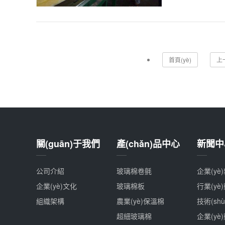
首頁(yè)
上一
關(guān)于我們
產(chǎn)品中心
新聞中
公司介紹
玻璃棉卷氈
企業(yè
企業(yè)文化
玻璃棉板
組織架構
農業(yè)保溫棉
技術(sh
超細玻璃棉