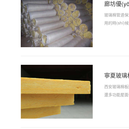
廊坊優(y
玻璃棉管道保溫
用的時(shí
水，裝配
寧夏玻璃棉
西安玻璃棉板圖
還多功能屋面
意防火，安置