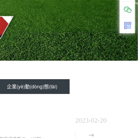
企業(yè)動(dòng)態(tài)
2023-02-20