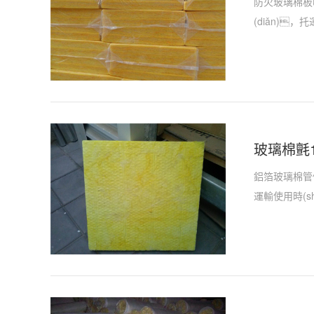
防火玻璃棉板哪
(diǎn)，
(chǎng)
玻璃棉氈1類
鋁箔玻璃棉管價
運輸使用時(s
貼面的方向