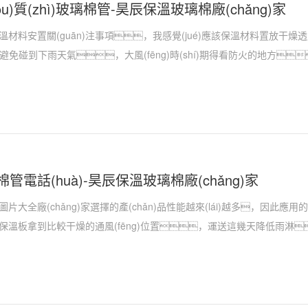
ōu)質(zhì)玻璃棉管-昊辰保溫玻璃棉廠(chǎng)家
材料安置關(guān)注事項，我感覺(jué)應該保溫材料置放干燥透
)候避免碰到下雨天氣，大風(fēng)時(shí)期得看防火的地方
過(guò)程中一般新型網(wǎng)格鋁箔的方向，玻璃棉管廠(chǎng
管電話(huà)-昊辰保溫玻璃棉廠(chǎng)家
片大全廠(chǎng)家選擇的產(chǎn)品性能越來(lái)越多，因此
保溫板拿到比較干燥的通風(fēng)位置，運送這幾天降低雨淋。
過(guò)程中差不多新型網(wǎng)格鋁箔的方向，...