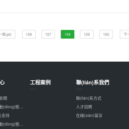
頁(yè)
156
157
158
159
160
下一
心
工程案例
聯(lián)系我們
)新聞
聯(lián)系方式
行業(yè)動(dòng)態(tài)
人才招聘
ù)支持
在線(xiàn)留言
企業(yè)動(dòng)態(tài)