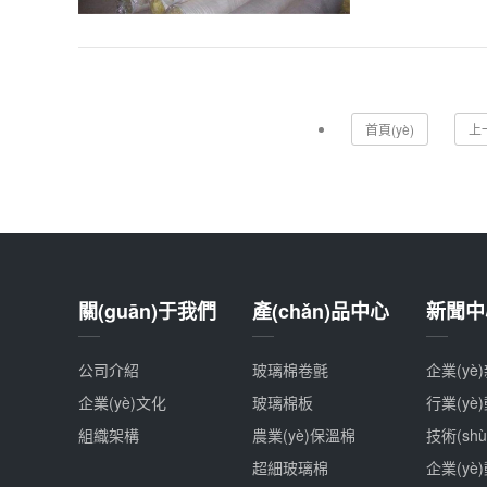
首頁(yè)
上一
關(guān)于我們
產(chǎn)品中心
新聞中
公司介紹
玻璃棉卷氈
企業(yè
企業(yè)文化
玻璃棉板
組織架構
農業(yè)保溫棉
技術(sh
超細玻璃棉