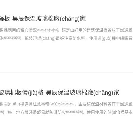
板-昊辰保溫玻璃棉廠(chǎng)家
棉氈應用的留心情況，還是由好用的建筑保溫板置放干燥通風(f
絕雨淋。拆裝現場(chǎng)最好注意防水，使用過(guò)程中總體看來
chǎng)家使用前在準備規劃策劃好鋪設方式。...
璃棉板價(jià)格-昊辰保溫玻璃棉廠(chǎng)家
關(guān)稅選擇注意事務(wù)，主要還保溫材料置在干燥通風(
。施工地方最好很輕易就防淋防火，使用使用的時(shí)候基
應該設計好鋪設方式。算計尺寸進(jìn)行...