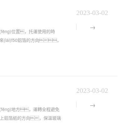
2023-03-02
ēng)位置，托運使用的時
(lái)f50鋁箔的方向，
2023-03-02
fēng)地方，運轉全程避免
本上鋁箔紙的方向，保溫玻璃