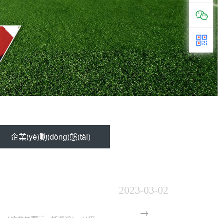
企業(yè)動(dòng)態(tài)
2023-03-02