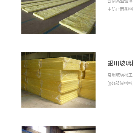
云南高溫玻璃棉
中防止雨季
玻璃棉板批發(
銀川玻璃棉
常用玻璃棉工廠
(gè)部位
(chǎng)就