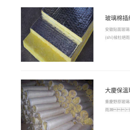
玻璃棉插絲
安徽貼面玻璃
(shí)候杜
玻璃棉卷氈廠(
大慶保溫玻
重慶野原玻璃棉
雨淋
棉保溫管使用前